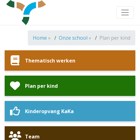
Toggle
Home
»
Onze school
»
Plan per kind
Thematisch werken
Plan per kind
Kinderopvang KaKa
Team